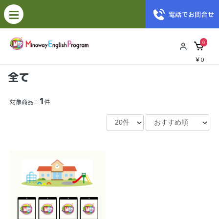
0
￥0
全て
1
対象商品：
件